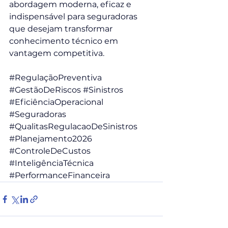
abordagem moderna, eficaz e 
indispensável para seguradoras 
que desejam transformar 
conhecimento técnico em 
vantagem competitiva.
#RegulaçãoPreventiva
#GestãoDeRiscos
#Sinistros
#EficiênciaOperacional
#Seguradoras
#QualitasRegulacaoDeSinistros
#Planejamento2026
#ControleDeCustos
#InteligênciaTécnica
#PerformanceFinanceira