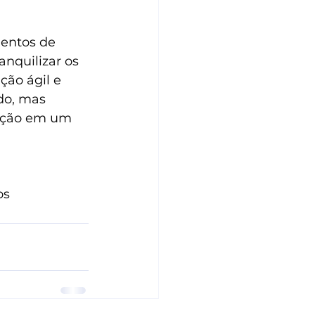
entos de 
nquilizar os 
ção ágil e 
do, mas 
ição em um 
os