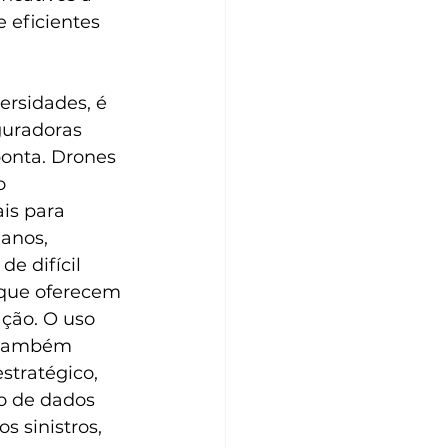
 eficientes 
ersidades, é 
guradoras 
onta. Drones 
o 
is para 
anos, 
e difícil 
que oferecem 
ação. O uso 
l também 
tratégico, 
o de dados 
 sinistros, 