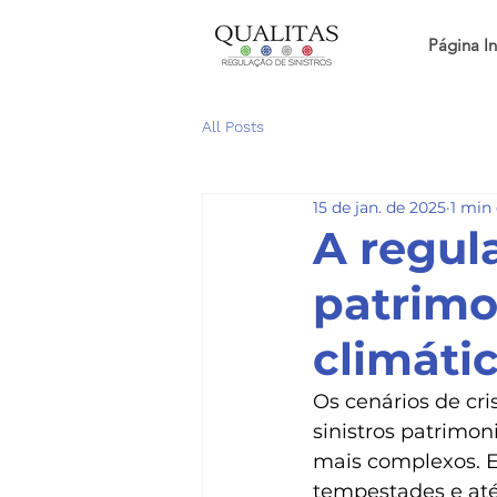
Página In
All Posts
15 de jan. de 2025
1 min 
A regul
patrimo
climátic
Os cenários de cri
sinistros patrimon
mais complexos. E
tempestades e até