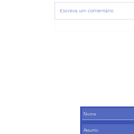
Escreva um comentário
Como a integração entre
regulação e jurídico
aumenta a eficiência dos
processos de
ressarcimento
Telefone
(11) 3477-7202
contato@