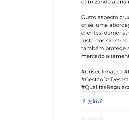
otimizando a anál
Outro aspecto cr
crise, uma abordag
clientes, demonstr
justa dos sinistro
também protege a
mercado altament
#CriseClimática
#
#GestãoDeDesast
#QualitasRegulac