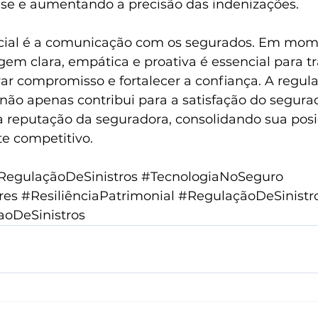
ise e aumentando a precisão das indenizações.
ucial é a comunicação com os segurados. Em mom
em clara, empática e proativa é essencial para tra
ar compromisso e fortalecer a confiança. A regula
s não apenas contribui para a satisfação do segura
 reputação da seguradora, consolidando sua pos
e competitivo.
RegulaçãoDeSinistros
#TecnologiaNoSeguro
res
#ResiliênciaPatrimonial
#RegulaçãoDeSinistr
aoDeSinistros